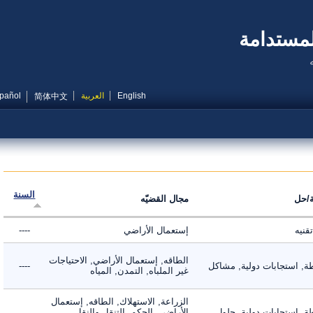
مستدامة
English
العربية
Español
简体中文
السنة
ل
مجال القضيّه
ه
إستعمال الأراضي
----
الطاقه, إستعمال الأراضي, الاحتياجات
 استجابات دولية, مشاكل
----
غير الملباه, التمدن, المياه
الزراعة, الاستهلاك, الطاقه, إستعمال
 استجابات دولية, حلول
الأراضي, الحكم, التنقل والنقل,