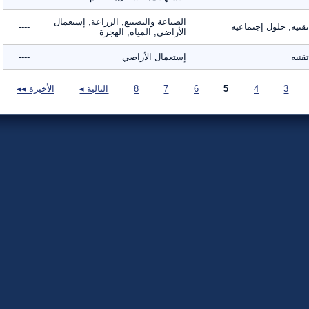
الصناعة والتصنيع, الزراعة, إستعمال
ه, حلول إجتماعيه
----
الأراضي, المياه, الهجرة
ه
إستعمال الأراضي
----
3
4
5
6
7
8
التالية ◂
الأخيرة ◂◂