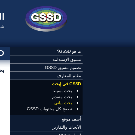
تجاوز إلى المحتوى الرئيسي
ال
شب
SSD
ما هو GSSD؟
تنسيق الإستدامة
تصميم تنسيق GSSD
بح
نظام المعارف
ال
GSSD فى إبحث
بحث بسيط
بحث متقدم
بحث بيانى
تصفح كل محتويات GSSD
أضف موقع
الأبحاث والتقارير