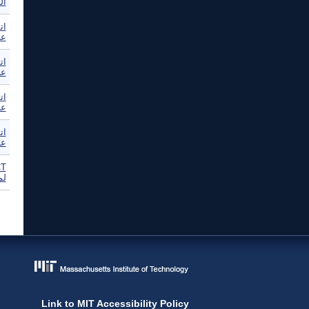
ال
ات
عب
ات
عب
ات
عب
ات
عب
لم
ال
Link to MIT Accessibility Policy