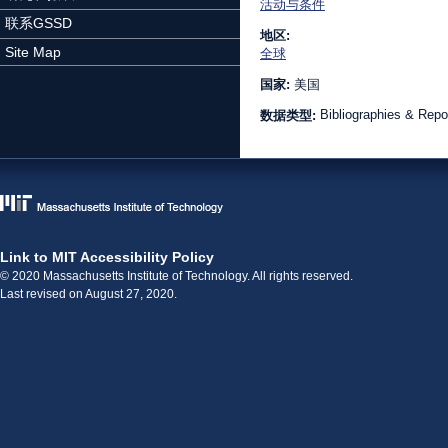
活动与条件
联系GSSD
地区:
Site Map
全球
国家:
美国
Bibliographies & Repo
数据类型:
Link to MIT Accessibility Policy
© 2020 Massachusetts Institute of Technology. All rights reserved.
Last revised on August 27, 2020.