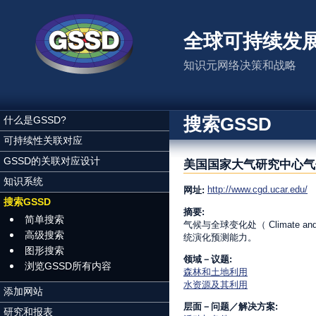
跳转到主要内容
全球可持续发
知识元网络决策和战略
搜索GSSD
什么是GSSD?
可持续性关联对应
GSSD的关联对应设计
美国国家大气研究中心气
知识系统
http://www.cgd.ucar.edu/
网址:
搜索GSSD
摘要:
简单搜索
气候与全球变化处（ Climate an
高级搜索
统演化预测能力。
图形搜索
领域－议题:
浏览GSSD所有内容
森林和土地利用
水资源及其利用
添加网站
层面－问题／解决方案:
研究和报表