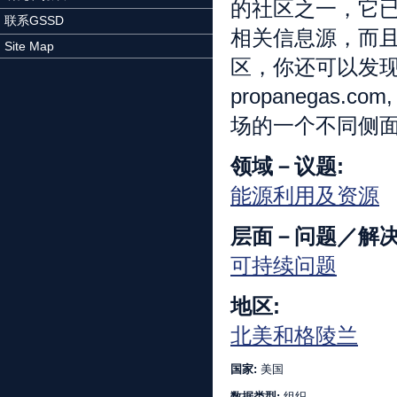
的社区之一，它
联系GSSD
相关信息源，而
Site Map
区，你还可以发现natur
propanegas.c
场的一个不同侧
领域－议题:
能源利用及资源
层面－问题／解决
可持续问题
地区:
北美和格陵兰
国家:
美国
数据类型:
组织