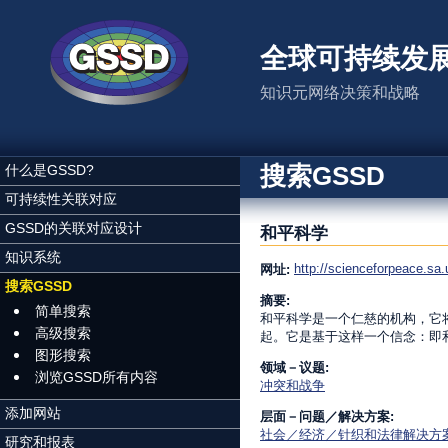
跳转到主要内容
全球可持续发
知识元网络决策和战略
搜索GSSD
什么是GSSD?
可持续性关联对应
GSSD的关联对应设计
和平科学
知识系统
http://scienceforpeace.sa.
网址:
搜索GSSD
摘要:
简单搜索
和平科学是一个仁慈的机构，它
高级搜索
起。它是基于这样一个信念：即
图形搜索
领域－议题:
浏览GSSD所有内容
冲突和战争
添加网站
层面－问题／解决方案:
社会／经济／针织和法律解决方
研究和报表