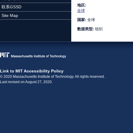
地区:
联系GSSD
全球
Site Map
国家:
全球
数据类型:
组织
Link to MIT Accessibility Policy
© 2020 Massachusetts Institute of Technology. All rights reserved.
Last revised on August 27, 2020.