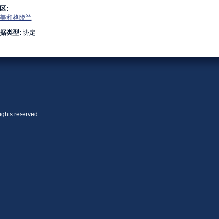
区:
美和格陵兰
据类型:
协定
ights reserved.