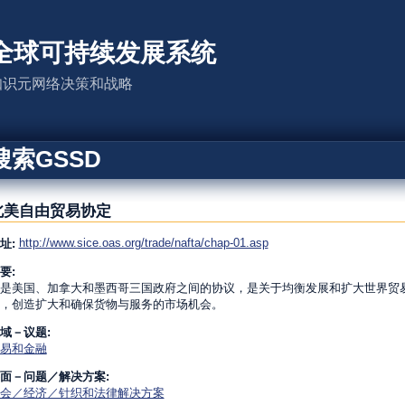
全球可持续发展系统
知识元网络决策和战略
搜索GSSD
北美自由贸易协定
http://www.sice.oas.org/trade/nafta/chap-01.asp
址:
要:
是美国、加拿大和墨西哥三国政府之间的协议，是关于均衡发展和扩大世界贸
，创造扩大和确保货物与服务的市场机会。
域－议题:
易和金融
面－问题／解决方案:
会／经济／针织和法律解决方案