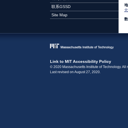
地
联系GSSD
北
Site Map
数
Link to MIT Accessibility Policy
© 2020 Massachusetts Institute of Technology. All r
Last revised on August 27, 2020.