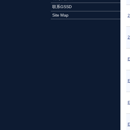
联系GSSD
Site Map
E
E
E
E