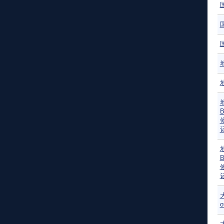
地
地
o