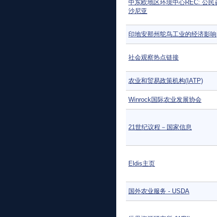
中东欧地区环境中心REC: 公民
沙尼亚
印地安那州鸵鸟工业的经济影响
社会观察热点链接
农业和贸易政策机构(IATP)
Winrock国际农业发展协会
21世纪议程－国家信息
Eldis主页
国外农业服务 - USDA