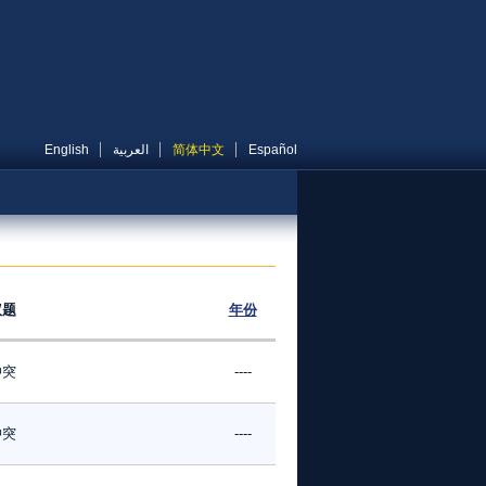
English
العربية
简体中文
Español
议题
年份
冲突
----
冲突
----