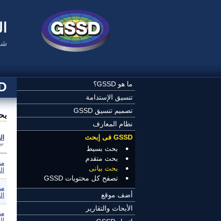
تجاوز إلى المحتوى الرئيسي
ال
شب
SSD
ما هو GSSD؟
تنسيق الإستدامة
تصميم تنسيق GSSD
بح
نظام المعارف
GSSD فى إبحث
ال
بحث بسيط
بحث متقدم
من
بحث بيانى
ال
تصفح كل محتويات GSSD
من
أضف موقع
ال
الأبحاث والتقارير
من
ال