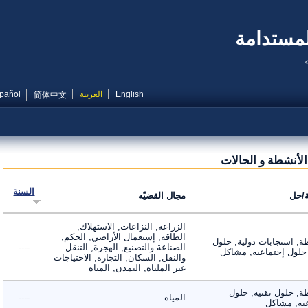
مستدامة
English
العربية
Español
简体中文
أنشطة و الحالات
السنة
ل
مجال القضيّه
الزراعة, النزاعات, الاستهلاك,
الطاقه, إستعمال الأراضي, الحكم,
 استجابات دولية, حلول
الصناعة والتصنيع, الهجرة, التنقل
----
لول إجتماعيه, مشاكل
والنقل, السكان, التجاره, الاحتياجات
غير الملباه, التمدن, المياه
 حلول تقنيه, حلول
المياه
----
, مشاكل