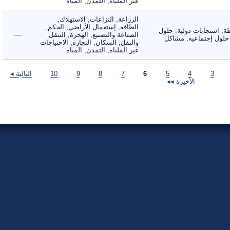
غير الملباه, التمدن, المياه
الزراعة, النزاعات, الاستهلاك,
الطاقه, إستعمال الأراضي, الحكم,
 استجابات دولية, حلول
الصناعة والتصنيع, الهجرة, التنقل
----
لول إجتماعيه, مشاكل
والنقل, السكان, التجاره, الاحتياجات
غير الملباه, التمدن, المياه
3
4
5
6
7
8
9
10
التالية ◂
الأخيرة ◂◂