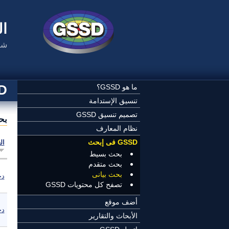
تجاوز إلى المحتوى الرئيسي
ال
شب
SSD
ما هو GSSD؟
تنسيق الإستدامة
تصميم تنسيق GSSD
بح
نظام المعارف
GSSD فى إبحث
ال
بحث بسيط
بحث متقدم
بحث بيانى
دج
تصفح كل محتويات GSSD
أضف موقع
دج
الأبحاث والتقارير