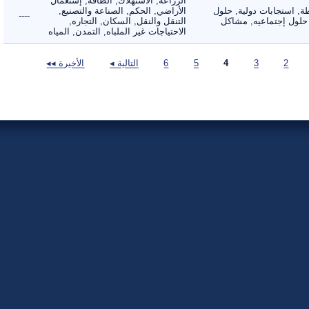
الزراعة, الاستهلاك, الطاقه, إستعمال
 استجابات دولية, حلول
الأراضي, الحكم, الصناعة والتصنيع,
----
لول إجتماعيه, مشاكل
التنقل والنقل, السكان, التجاره,
الاحتياجات غير الملباه, التمدن, المياه
2
3
4
5
6
التالية ◂
الأخيرة ◂◂