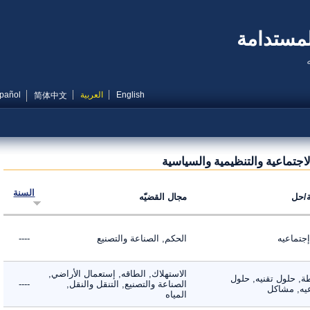
مستدامة
English
العربية
Español
简体中文
تماعية والتنظيمية والسياسية
السنة
ل
مجال القضيّه
ماعيه
الحكم, الصناعة والتصنيع
----
الاستهلاك, الطاقه, إستعمال الأراضي,
 حلول تقنيه, حلول
الصناعة والتصنيع, التنقل والنقل,
----
, مشاكل
المياه