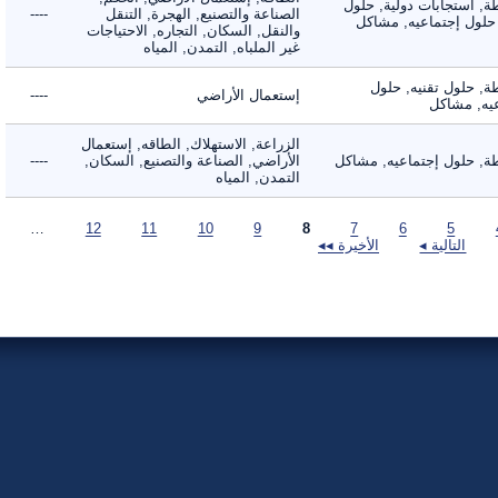
 استجابات دولية, حلول
الصناعة والتصنيع, الهجرة, التنقل
----
لول إجتماعيه, مشاكل
والنقل, السكان, التجاره, الاحتياجات
غير الملباه, التمدن, المياه
 حلول تقنيه, حلول
إستعمال الأراضي
----
, مشاكل
الزراعة, الاستهلاك, الطاقه, إستعمال
 حلول إجتماعيه, مشاكل
الأراضي, الصناعة والتصنيع, السكان,
----
التمدن, المياه
…
12
11
10
9
8
7
6
5
التالية ◂
الأخيرة ◂◂