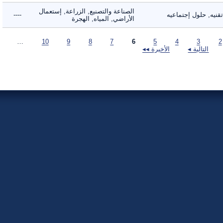
الصناعة والتصنيع, الزراعة, إستعمال
ه, حلول إجتماعيه
----
الأراضي, المياه, الهجرة
…
10
9
8
7
6
5
4
3
التالية ◂
الأخيرة ◂◂