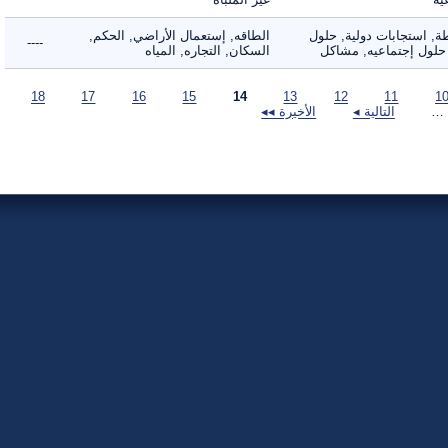
 استجابات دولية, حلول
الطاقه, إستعمال الأراضي, الحكم,
----
لول إجتماعيه, مشاكل
السكان, التجاره, المياه
18
17
16
15
14
13
12
11
التالية ◂
الأخيرة ◂◂