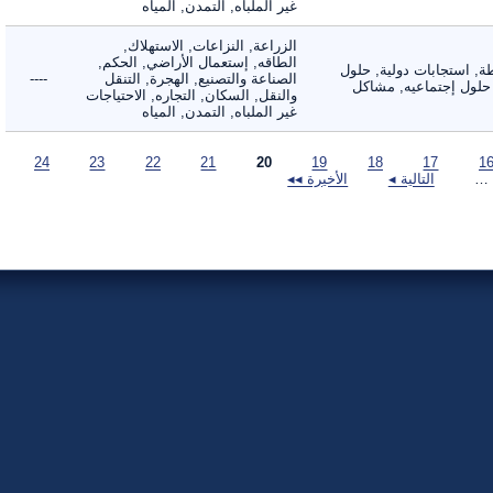
غير الملباه, التمدن, المياه
الزراعة, النزاعات, الاستهلاك,
الطاقه, إستعمال الأراضي, الحكم,
 استجابات دولية, حلول
الصناعة والتصنيع, الهجرة, التنقل
----
لول إجتماعيه, مشاكل
والنقل, السكان, التجاره, الاحتياجات
غير الملباه, التمدن, المياه
24
23
22
21
20
19
18
17
التالية ◂
الأخيرة ◂◂