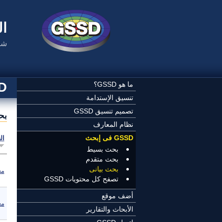
تجاوز إلى المحتوى الرئيسي
ال
شب
SSD
ما هو GSSD؟
تنسيق الإستدامة
تصميم تنسيق GSSD
بح
نظام المعارف
GSSD فى إبحث
ال
بحث بسيط
بحث متقدم
بحث بيانى
مع
تصفح كل محتويات GSSD
أضف موقع
مع
الأبحاث والتقارير