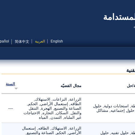
مستدامة
English
العربية
Español
简体中文
ية
السنة
ل
مجال القضيّه
الزراعة, النزاعات, الاستهلاك,
الطاقه, إستعمال الأراضي, الحكم,
 استجابات دولية, حلول
الصناعة والتصنيع, الهجرة, التنقل
----
لول إجتماعيه, مشاكل
والنقل, السكان, التجاره, الاحتياجات
غير الملباه, التمدن, المياه
الزراعة, الاستهلاك, الطاقه, إستعمال
 حلول تقنيه, حلول
الأراضي, الحكم, الصناعة والتصنيع,
----