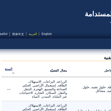
مستدامة
English
العربية
Español
简体中文
ية
السنة
ل
مجال القضيّه
الزراعة, النزاعات, الاستهلاك,
الطاقه, إستعمال الأراضي, الحكم,
 حلول تقنيه, حلول
الصناعة والتصنيع, الهجرة, التنقل
----
, مشاكل
والنقل, السكان, التجاره, الاحتياجات
غير الملباه, التمدن, المياه
الزراعة, النزاعات, الاستهلاك,
الطاقه, إستعمال الأراضي, الحكم,
 استجابات دولية, حلول