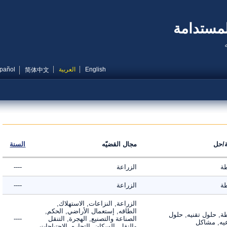
مستدامة
English
العربية
Español
简体中文
ل
مجال القضيّه
السنة
الزراعة
----
الزراعة
----
الزراعة, النزاعات, الاستهلاك,
الطاقه, إستعمال الأراضي, الحكم,
 حلول تقنيه, حلول
الصناعة والتصنيع, الهجرة, التنقل
----
, مشاكل
والنقل, السكان, التجاره, الاحتياجات